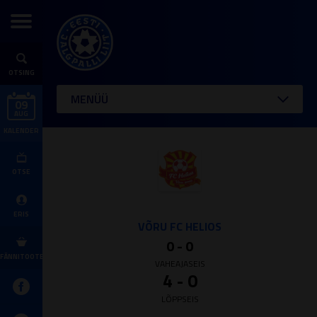
OTSING
MENÜÜ
09
AUG
KALENDER
OTSE
ERIS
VÕRU FC HELIOS
0 - 0
FÄNNITOOTED
VAHEAJASEIS
4 - 0
LÕPPSEIS