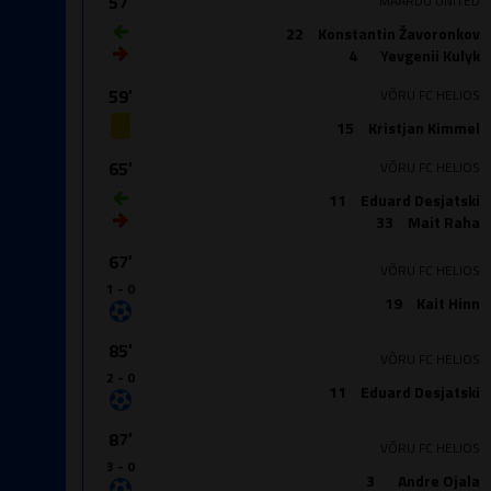
57′
MAARDU UNITED
22
Konstantin Žavoronkov
4
Yevgenii Kulyk
59′
VÕRU FC HELIOS
15
Kristjan Kimmel
65′
VÕRU FC HELIOS
11
Eduard Desjatski
33
Mait Raha
67′
VÕRU FC HELIOS
1 - 0
19
Kait Hinn
85′
VÕRU FC HELIOS
2 - 0
11
Eduard Desjatski
87′
VÕRU FC HELIOS
3 - 0
3
Andre Ojala