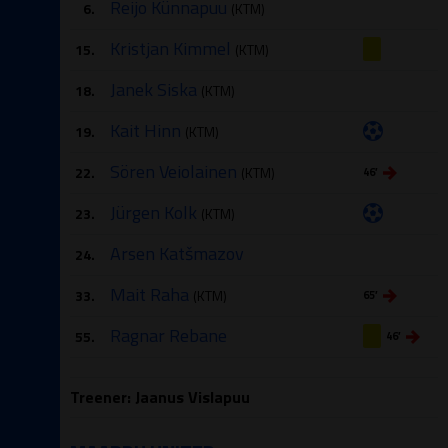
Reijo Künnapuu
6.
(KTM)
Kristjan Kimmel
15.
(KTM)
Janek Siska
18.
(KTM)
Kait Hinn
19.
(KTM)
Sören Veiolainen
22.
(KTM)
46′
Jürgen Kolk
23.
(KTM)
Arsen Katšmazov
24.
Mait Raha
33.
(KTM)
65′
Ragnar Rebane
55.
46′
Treener: Jaanus Vislapuu