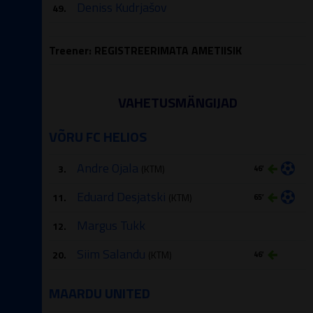
Deniss Kudrjašov
49.
Treener: REGISTREERIMATA AMETIISIK
VAHETUSMÄNGIJAD
VÕRU FC HELIOS
Andre Ojala
3.
(KTM)
46′
Eduard Desjatski
11.
(KTM)
65′
Margus Tukk
12.
Siim Salandu
20.
(KTM)
46′
MAARDU UNITED