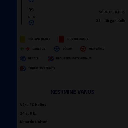
89′
VÕRU FC HELIOS
4 - 0
23
Jürgen Kolk
KOLLANE KAART
PUNANE KAART
VAHETUS
VÄRAV
OMAVÄRAV
PENALTI
REALISEERIMATA PENALTI
TÕRJUTUD PENALTI
KESKMINE VANUS
Võru FC Helios
24 a. 8 k.
Maardu United