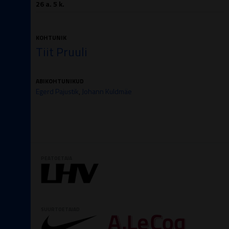
26 a. 5 k.
KOHTUNIK
Tiit Pruuli
ABIKOHTUNIKUD
Egerd Pajustik
,
Johann Kuldmäe
PEATOETAJA
SUURTOETAJAD