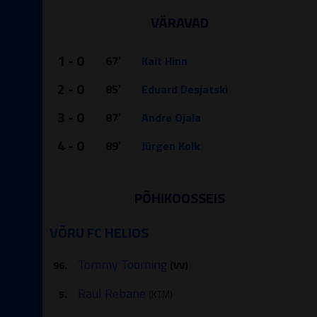
VÄRAVAD
1 - 0
67′
Kait Hinn
2 - 0
85′
Eduard Desjatski
3 - 0
87′
Andre Ojala
4 - 0
89′
Jürgen Kolk
PÕHIKOOSSEIS
VÕRU FC HELIOS
Tommy Tooming
96.
(VV)
Raul Rebane
5.
(KTM)