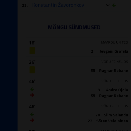
Konstantin Žavoronkov
22.
57′
MÄNGU SÜNDMUSED
18′
MAARDU UNITED
2
Jevgeni Grafski
26′
VÕRU FC HELIOS
55
Ragnar Rebane
46′
VÕRU FC HELIOS
3
Andre Ojala
55
Ragnar Rebane
46′
VÕRU FC HELIOS
20
Siim Salandu
22
Sören Veiolainen