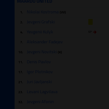
MAARDU UNITED
Nikolai Kostroma
1.
(VV)
Jevgeni Grafski
2.
Yevgenii Kulyk
4.
57′
Aleksander Fadejev
7.
Jevgeni Novitski
10.
(K)
Denis Pavlov
11.
Igor Plotnikov
17.
Juri Javljanski
21.
Levani Lagvilava
23.
Jevgeni Afonin
32.